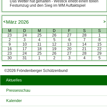
Das Wetter hat gehalten - Westick erlebt einen tollen
Festumzug und den Sieg im WM Auftaktspiel
März
2026
<
>
M
D
M
D
F
S
S
23
24
25
26
27
28
1
2
3
4
5
6
7
8
9
10
11
12
13
14
15
16
17
18
19
20
21
22
23
24
25
26
27
28
29
30
31
1
2
3
4
5
©2026 Fröndenberger Schützenbund
Aktuelles
Pressesschau
Kalender