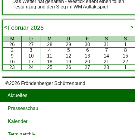
Das Wetter hat gehalten - Westick erlebt einen tollen
Festumzug und den Sieg im WM Auftaktspiel
Februar
2026
<
>
M
D
M
D
F
S
S
26
27
28
29
30
31
1
2
3
4
5
6
7
8
9
10
11
12
13
14
15
16
17
18
19
20
21
22
23
24
25
26
27
28
1
©2026 Fröndenberger Schützenbund
Aktuelles
Pressesschau
Kalender
Terminarchiv