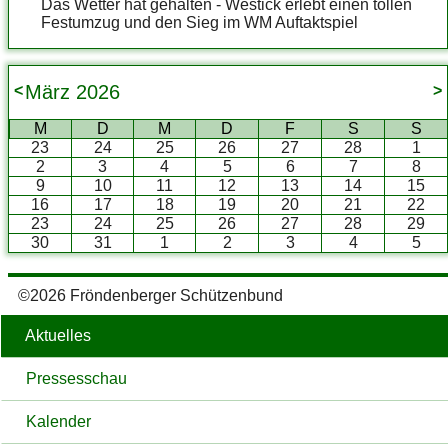
Das Wetter hat gehalten - Westick erlebt einen tollen
Festumzug und den Sieg im WM Auftaktspiel
März
2026
<
>
M
D
M
D
F
S
S
23
24
25
26
27
28
1
2
3
4
5
6
7
8
9
10
11
12
13
14
15
16
17
18
19
20
21
22
23
24
25
26
27
28
29
30
31
1
2
3
4
5
©2026 Fröndenberger Schützenbund
Aktuelles
Pressesschau
Kalender