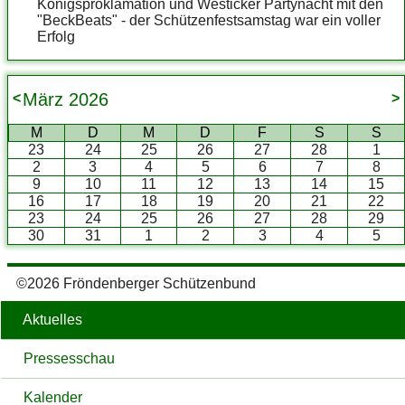
Königsproklamation und Westicker Partynacht mit den
"BeckBeats" - der Schützenfestsamstag war ein voller
Erfolg
März
2026
<
>
M
D
M
D
F
S
S
23
24
25
26
27
28
1
2
3
4
5
6
7
8
9
10
11
12
13
14
15
16
17
18
19
20
21
22
23
24
25
26
27
28
29
30
31
1
2
3
4
5
©2026 Fröndenberger Schützenbund
Aktuelles
Pressesschau
Kalender