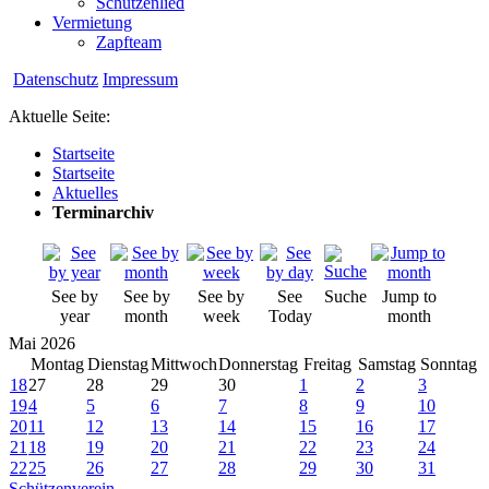
Schützenlied
Vermietung
Zapfteam
Datenschutz
Impressum
Aktuelle Seite:
Startseite
Startseite
Aktuelles
Terminarchiv
See by
See by
See by
See
Suche
Jump to
year
month
week
Today
month
Mai 2026
Montag
Dienstag
Mittwoch
Donnerstag
Freitag
Samstag
Sonntag
18
27
28
29
30
1
2
3
19
4
5
6
7
8
9
10
20
11
12
13
14
15
16
17
21
18
19
20
21
22
23
24
22
25
26
27
28
29
30
31
Schützenverein