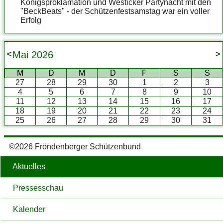
Königsproklamation und Westicker Partynacht mit den
"BeckBeats" - der Schützenfestsamstag war ein voller
Erfolg
Mai
2026
<
>
M
D
M
D
F
S
S
27
28
29
30
1
2
3
4
5
6
7
8
9
10
11
12
13
14
15
16
17
18
19
20
21
22
23
24
25
26
27
28
29
30
31
©2026 Fröndenberger Schützenbund
Aktuelles
Pressesschau
Kalender