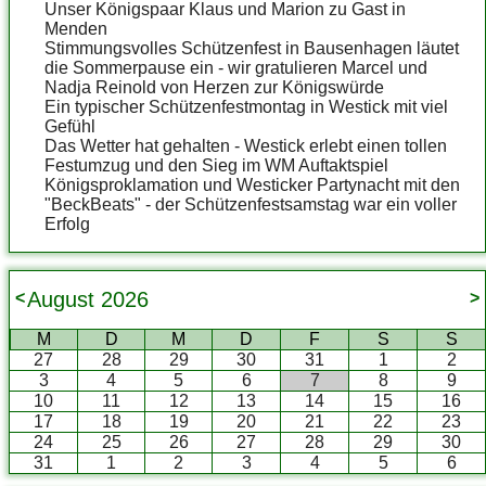
Unser Königspaar Klaus und Marion zu Gast in
Menden
Stimmungsvolles Schützenfest in Bausenhagen läutet
die Sommerpause ein - wir gratulieren Marcel und
Nadja Reinold von Herzen zur Königswürde
Ein typischer Schützenfestmontag in Westick mit viel
Gefühl
Das Wetter hat gehalten - Westick erlebt einen tollen
Festumzug und den Sieg im WM Auftaktspiel
Königsproklamation und Westicker Partynacht mit den
"BeckBeats" - der Schützenfestsamstag war ein voller
Erfolg
August
2026
<
>
M
D
M
D
F
S
S
27
28
29
30
31
1
2
3
4
5
6
7
8
9
10
11
12
13
14
15
16
17
18
19
20
21
22
23
24
25
26
27
28
29
30
31
1
2
3
4
5
6