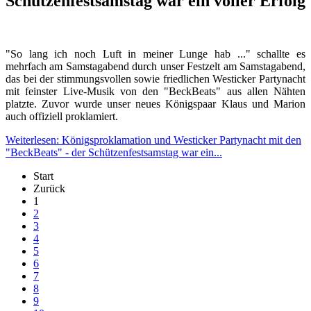
Schützenfestsamstag war ein voller Erfolg
"So lang ich noch Luft in meiner Lunge hab ..." schallte es
mehrfach am Samstagabend durch unser Festzelt am Samstagabend,
das bei der stimmungsvollen sowie friedlichen Westicker Partynacht
mit feinster Live-Musik von den "BeckBeats" aus allen Nähten
platzte. Zuvor wurde unser neues Königspaar Klaus und Marion
auch offiziell proklamiert.
Weiterlesen: Königsproklamation und Westicker Partynacht mit den
"BeckBeats" - der Schützenfestsamstag war ein...
Start
Zurück
1
2
3
4
5
6
7
8
9