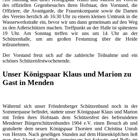
des offiziellen Gegenbesuches ihren Hofstaat, den Vorstand, die
Offiziere, die Avantgarde, die Frauenkompanie sowie die Damen
des Vereins herzlich ab 16:30 Uhr zu einem kleinen Umtrunk in die
Wasserwerkstraße ein, bevor wir uns dann gemeinsam auf den Weg
zu den Adlerschützen machen. Treffpunkt an der Halle ist spätestens
19 Uhr. Am Sonntag treffen wir uns um 14 Uhr an der
Schützenhalle, um am großen Festumzug über die Heide
teilzunehmen.
Der Vorstand freut sich auf die zahlreiche Teilnahme und ein
schönes Schützenfestwochenende.
Unser Königspaar Klaus und Marion zu
Gast in Menden
Während sich unser Fröndenberger Schützenbund noch in der
Sommerpause befindet, stattete unser Königspaar Klaus und Marion
mit Teilen ihres Hofstaats dem Schützenfest des befreundeten
Mendener Bürgerschützenbundes 1904 e.V. einen Besuch ab und
gratulierte dem neuen Königspaar Thorsten und Christina Unruh
von Herzen. Nach geselligen Stunden auf dem Hünenköpfchen ließ
man den Abend schließlich gemeinsam bei Sokratis und Bella im