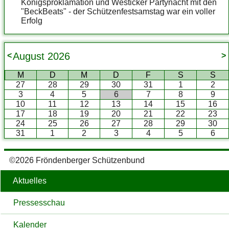
Königsproklamation und Westicker Partynacht mit den
"BeckBeats" - der Schützenfestsamstag war ein voller
Erfolg
August
2026
<
>
M
D
M
D
F
S
S
27
28
29
30
31
1
2
3
4
5
6
7
8
9
10
11
12
13
14
15
16
17
18
19
20
21
22
23
24
25
26
27
28
29
30
31
1
2
3
4
5
6
©2026 Fröndenberger Schützenbund
Aktuelles
Pressesschau
Kalender