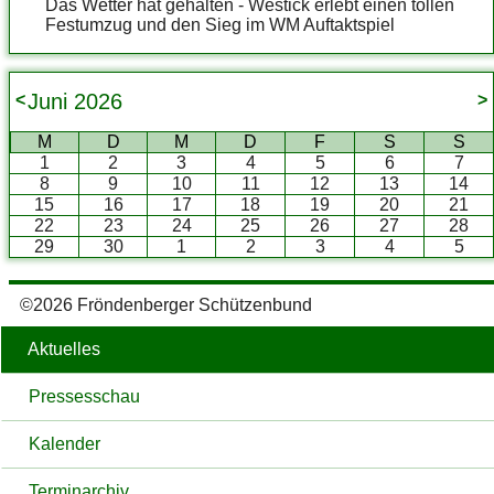
Das Wetter hat gehalten - Westick erlebt einen tollen
Festumzug und den Sieg im WM Auftaktspiel
Juni
2026
<
>
M
D
M
D
F
S
S
1
2
3
4
5
6
7
8
9
10
11
12
13
14
15
16
17
18
19
20
21
22
23
24
25
26
27
28
29
30
1
2
3
4
5
©2026 Fröndenberger Schützenbund
Aktuelles
Pressesschau
Kalender
Terminarchiv