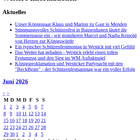
Aktuelles
Unser Königspaar Klaus und Marion zu Gast in Menden
Stimmungsvolles Schützenfest in Bausenhagen läutet die
Sommerpause ein - wir gratulieren Marcel und Nadja Reinold
von Herzen zur Königswürde
Ein typischer Schützenfestmontag in Westick mit viel Gefühl
Das Wetter hat gehalten - Westick erlebt einen tollen
Festumzug und den Sieg im WM Auftaktspiel
Königsproklamation und Westicker Partynacht mit den
"BeckBeats" - der Schützenfestsamstag war ein voller Erfolg
Juni
2026
<
>
M
D
M
D
F
S
S
1
2
3
4
5
6
7
8
9
10
11
12
13
14
15
16
17
18
19
20
21
22
23
24
25
26
27
28
29
30
1
2
3
4
5