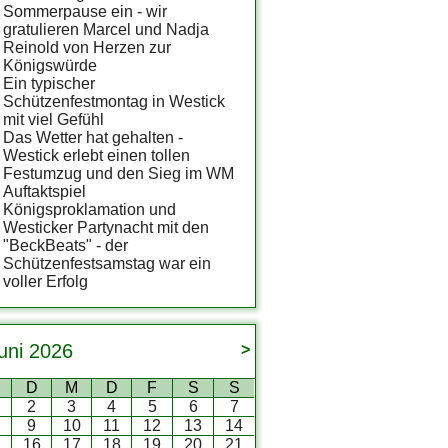
Sommerpause ein - wir
gratulieren Marcel und Nadja
Reinold von Herzen zur
Königswürde
Ein typischer
Schützenfestmontag in Westick
mit viel Gefühl
Das Wetter hat gehalten -
Westick erlebt einen tollen
Festumzug und den Sieg im WM
Auftaktspiel
Königsproklamation und
Westicker Partynacht mit den
"BeckBeats" - der
Schützenfestsamstag war ein
voller Erfolg
uni
2026
>
D
M
D
F
S
S
2
3
4
5
6
7
9
10
11
12
13
14
5
16
17
18
19
20
21