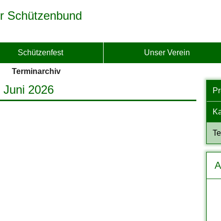
r Schützenbund
Schützenfest
Unser Verein
Terminarchiv
. Juni 2026
P
Ka
Te
A