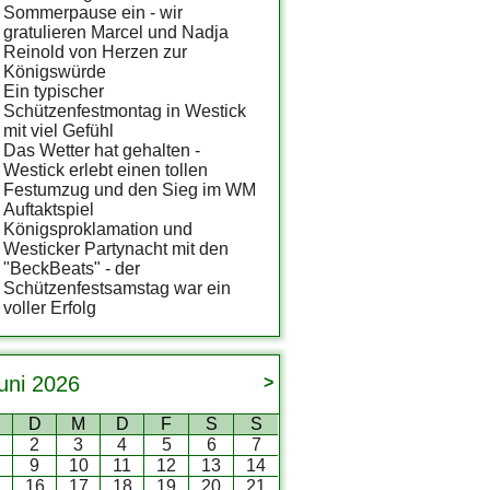
Sommerpause ein - wir
gratulieren Marcel und Nadja
Reinold von Herzen zur
Königswürde
Ein typischer
Schützenfestmontag in Westick
mit viel Gefühl
Das Wetter hat gehalten -
Westick erlebt einen tollen
Festumzug und den Sieg im WM
Auftaktspiel
Königsproklamation und
Westicker Partynacht mit den
"BeckBeats" - der
Schützenfestsamstag war ein
voller Erfolg
uni
2026
>
D
M
D
F
S
S
2
3
4
5
6
7
9
10
11
12
13
14
5
16
17
18
19
20
21