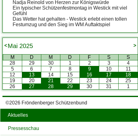
Nadja Reinold von Herzen zur Königswürde
Ein typischer Schützenfestmontag in Westick mit viel
Gefühl
Das Wetter hat gehalten - Westick erlebt einen tollen
Festumzug und den Sieg im WM Auftaktspiel
Mai
2025
<
>
M
D
M
D
F
S
S
28
29
30
1
2
3
4
5
6
7
8
9
10
11
12
13
14
15
16
17
18
19
20
21
22
23
24
25
26
27
28
29
30
31
1
©2026 Fröndenberger Schützenbund
Aktuelles
Pressesschau