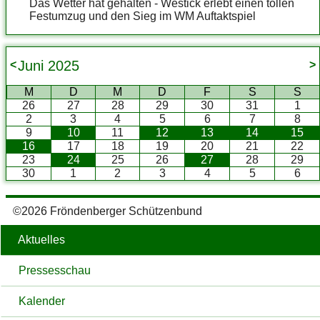
Das Wetter hat gehalten - Westick erlebt einen tollen
Festumzug und den Sieg im WM Auftaktspiel
Juni
2025
<
>
M
D
M
D
F
S
S
26
27
28
29
30
31
1
2
3
4
5
6
7
8
9
10
11
12
13
14
15
16
17
18
19
20
21
22
23
24
25
26
27
28
29
30
1
2
3
4
5
6
©2026 Fröndenberger Schützenbund
Aktuelles
Pressesschau
Kalender