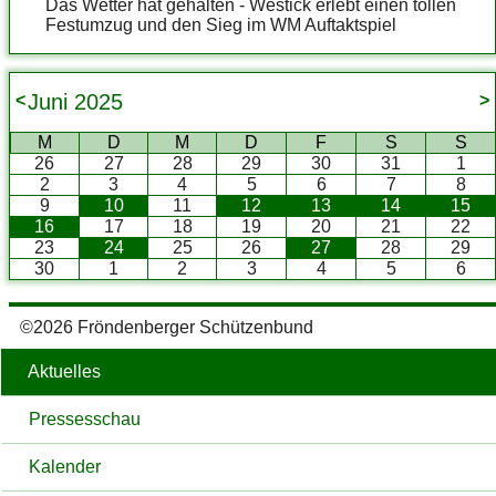
Das Wetter hat gehalten - Westick erlebt einen tollen
Festumzug und den Sieg im WM Auftaktspiel
Juni
2025
<
>
M
D
M
D
F
S
S
26
27
28
29
30
31
1
2
3
4
5
6
7
8
9
10
11
12
13
14
15
16
17
18
19
20
21
22
23
24
25
26
27
28
29
30
1
2
3
4
5
6
©2026 Fröndenberger Schützenbund
Aktuelles
Pressesschau
Kalender