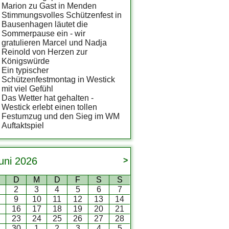
Marion zu Gast in Menden
Stimmungsvolles Schützenfest in
Bausenhagen läutet die
Sommerpause ein - wir
gratulieren Marcel und Nadja
Reinold von Herzen zur
Königswürde
Ein typischer
Schützenfestmontag in Westick
mit viel Gefühl
Das Wetter hat gehalten -
Westick erlebt einen tollen
Festumzug und den Sieg im WM
Auftaktspiel
uni
2026
>
D
M
D
F
S
S
2
3
4
5
6
7
9
10
11
12
13
14
5
16
17
18
19
20
21
2
23
24
25
26
27
28
9
30
1
2
3
4
5