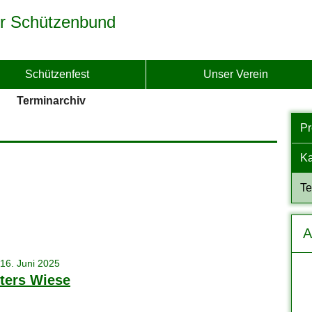
r Schützenbund
Schützenfest
Unser Verein
Terminarchiv
P
Ka
Te
A
 16. Juni 2025
sters Wiese