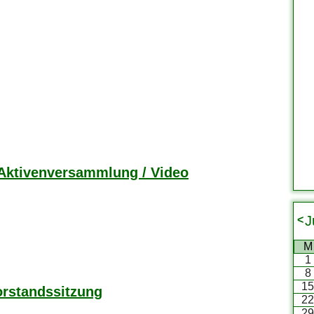
 Aktivenversammlung / Video
J
<
M
1
8
1
orstandssitzung
2
2