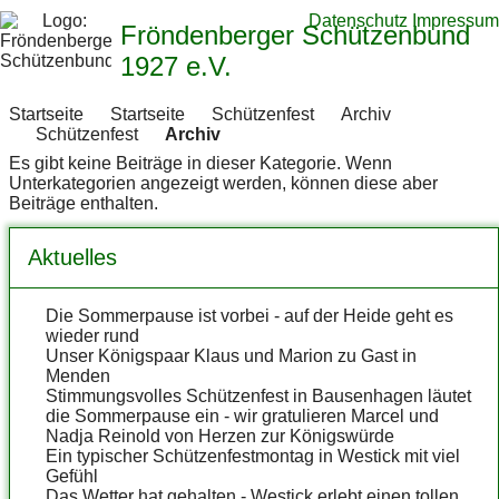
Datenschutz
Impressum
Fröndenberger Schützenbund
1927 e.V.
Startseite
Startseite
Schützenfest
Archiv
Schützenfest
Archiv
Es gibt keine Beiträge in dieser Kategorie. Wenn
Unterkategorien angezeigt werden, können diese aber
Beiträge enthalten.
Aktuelles
Die Sommerpause ist vorbei - auf der Heide geht es
wieder rund
Unser Königspaar Klaus und Marion zu Gast in
Menden
Stimmungsvolles Schützenfest in Bausenhagen läutet
die Sommerpause ein - wir gratulieren Marcel und
Nadja Reinold von Herzen zur Königswürde
Ein typischer Schützenfestmontag in Westick mit viel
Gefühl
Das Wetter hat gehalten - Westick erlebt einen tollen