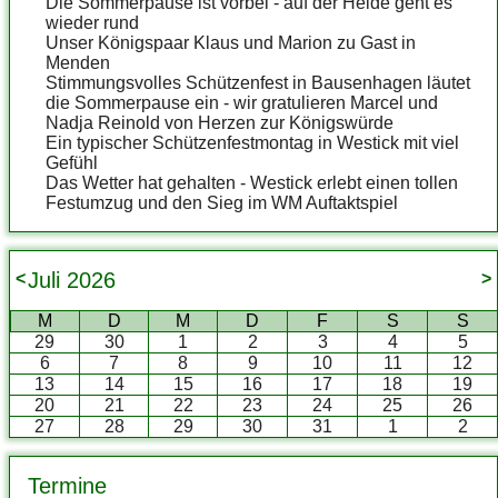
Die Sommerpause ist vorbei - auf der Heide geht es
wieder rund
Unser Königspaar Klaus und Marion zu Gast in
Menden
Stimmungsvolles Schützenfest in Bausenhagen läutet
die Sommerpause ein - wir gratulieren Marcel und
Nadja Reinold von Herzen zur Königswürde
Ein typischer Schützenfestmontag in Westick mit viel
Gefühl
Das Wetter hat gehalten - Westick erlebt einen tollen
Festumzug und den Sieg im WM Auftaktspiel
Juli
2026
<
>
M
D
M
D
F
S
S
29
30
1
2
3
4
5
6
7
8
9
10
11
12
13
14
15
16
17
18
19
20
21
22
23
24
25
26
27
28
29
30
31
1
2
Termine