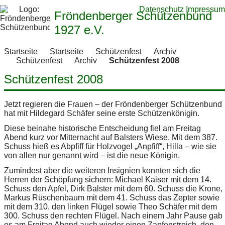
Datenschutz
Impressum
Fröndenberger Schützenbund
1927 e.V.
Startseite
Startseite
Schützenfest
Archiv
Schützenfest
Archiv
Schützenfest 2008
Schützenfest 2008
Jetzt regieren die Frauen – der Fröndenberger Schützenbund
hat mit Hildegard Schäfer seine erste Schützenkönigin.
Diese beinahe historische Entscheidung fiel am Freitag
Abend kurz vor Mitternacht auf Balsters Wiese. Mit dem 387.
Schuss hieß es Abpfiff für Holzvogel „Anpfiff“, Hilla – wie sie
von allen nur genannt wird – ist die neue Königin.
Zumindest aber die weiteren Insignien konnten sich die
Herren der Schöpfung sichern: Michael Kaiser mit dem 14.
Schuss den Apfel, Dirk Balster mit dem 60. Schuss die Krone,
Markus Rüschenbaum mit dem 41. Schuss das Zepter sowie
mit dem 310. den linken Flügel sowie Theo Schäfer mit dem
300. Schuss den rechten Flügel. Nach einem Jahr Pause gab
es am Freitag Abend auch wieder einen Zapfenstreich, den