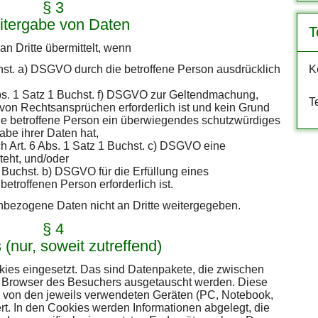
§ 3
tergabe von Daten
T
 Dritte übermittelt, wenn
chst. a) DSGVO durch die betroffene Person ausdrücklich
K
bs. 1 Satz 1 Buchst. f) DSGVO zur Geltendmachung,
T
von Rechtsansprüchen erforderlich ist und kein Grund
ie betroffene Person ein überwiegendes schutzwürdiges
abe ihrer Daten hat,
ch Art. 6 Abs. 1 Satz 1 Buchst. c) DSGVO eine
teht, und/oder
1 Buchst. b) DSGVO für die Erfüllung eines
betroffenen Person erforderlich ist.
nbezogene Daten nicht an Dritte weitergegeben.
§ 4
(nur, soweit zutreffend)
ies eingesetzt. Das sind Datenpakete, die zwischen
 Browser des Besuchers ausgetauscht werden. Diese
von den jeweils verwendeten Geräten (PC, Notebook,
rt. In den Cookies werden Informationen abgelegt, die