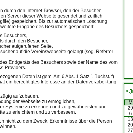
n durch den Internet-Browser, den der Besucher
en Server dieser Webseite gesendet und zeitlich
ogfile) gespeichert. Bis zur automatischen Löschung
weitere Eingabe des Besuchers gespeichert:
s Besuchers,
fs durch den Besucher,
her aufgerufenen Seite,
sucher auf die Vereinswebseite gelangt (sog. Referrer-
 des Endgeräts des Besuchers sowie der Name des vom
s-Providers.
zogenen Daten ist gem. Art. 6 Abs. 1 Satz 1 Buchst. f)
at ein berechtigtes Interesse an der Datenverarbei-tung
J
<
 zügig aufzubauen,
ndung der Webseite zu ermöglichen,
M
t der Systeme zu erkennen und zu gewährleisten und
2
te zu erleichtern und zu verbessern.
6
1
ich nicht zu dem Zweck, Erkenntnisse über die Person
2
ewinnen.
2