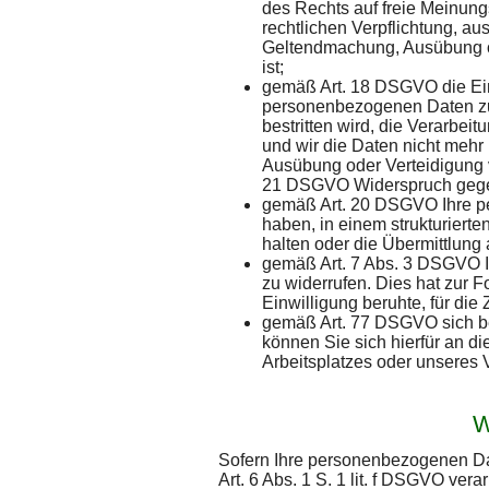
des Rechts auf freie Meinung
rechtlichen Verpflichtung, au
Geltendmachung, Ausübung od
ist;
gemäß Art. 18 DSGVO die Ein
personenbezogenen Daten zu 
bestritten wird, die Verarbe
und wir die Daten nicht mehr
Ausübung oder Verteidigung 
21 DSGVO Widerspruch gegen
gemäß Art. 20 DSGVO Ihre pe
haben, in einem strukturiert
halten oder die Übermittlung
gemäß Art. 7 Abs. 3 DSGVO Ih
zu widerrufen. Dies hat zur F
Einwilligung beruhte, für die 
gemäß Art. 77 DSGVO sich be
können Sie sich hierfür an di
Arbeitsplatzes oder unseres 
W
Sofern Ihre personenbezogenen Da
Art. 6 Abs. 1 S. 1 lit. f DSGVO ver