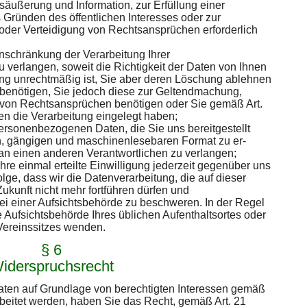
säußerung und Information, zur Erfüllung einer
s Gründen des öffentlichen Interesses oder zur
er Verteidigung von Rechtsansprüchen erforderlich
schränkung der Verarbeitung Ihrer
verlangen, soweit die Richtigkeit der Daten von Ihnen
itung unrechtmäßig ist, Sie aber deren Löschung ablehnen
 benötigen, Sie jedoch diese zur Geltendmachung,
von Rechtsansprüchen benötigen oder Sie gemäß Art.
 die Verarbeitung eingelegt haben;
rsonenbezogenen Daten, die Sie uns bereitgestellt
en, gängigen und maschinenlesebaren Format zu er-
 an einen anderen Verantwortlichen zu verlangen;
re einmal erteilte Einwilligung jederzeit gegenüber uns
olge, dass wir die Datenverarbeitung, die auf dieser
Zukunft nicht mehr fortführen dürfen und
i einer Aufsichtsbehörde zu beschweren. In der Regel
e Aufsichtsbehörde Ihres üblichen Aufenthaltsortes oder
Vereinssitzes wenden.
§ 6
iderspruchsrecht
ten auf Grundlage von berechtigten Interessen gemäß
arbeitet werden, haben Sie das Recht, gemäß Art. 21