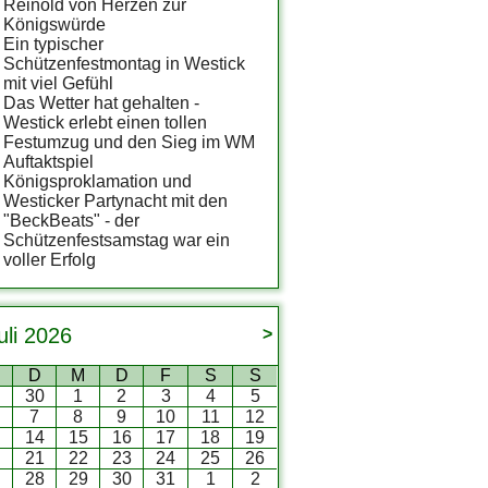
Reinold von Herzen zur
Königswürde
Ein typischer
Schützenfestmontag in Westick
mit viel Gefühl
Das Wetter hat gehalten -
Westick erlebt einen tollen
Festumzug und den Sieg im WM
Auftaktspiel
Königsproklamation und
Westicker Partynacht mit den
"BeckBeats" - der
Schützenfestsamstag war ein
voller Erfolg
uli
2026
>
D
M
D
F
S
S
9
30
1
2
3
4
5
7
8
9
10
11
12
3
14
15
16
17
18
19
0
21
22
23
24
25
26
7
28
29
30
31
1
2