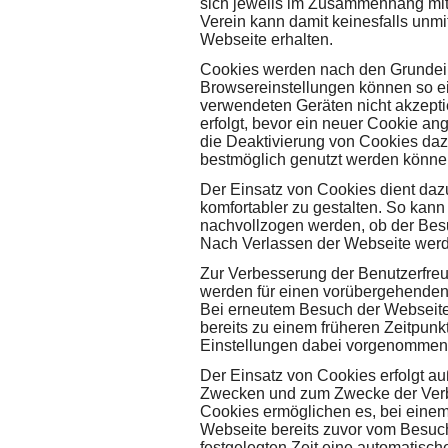
sich jeweils im Zusammenhang mit
Verein kann damit keinesfalls unmi
Webseite erhalten.
Cookies werden nach den Grundeins
Browsereinstellungen können so e
verwendeten Geräten nicht akzepti
erfolgt, bevor ein neuer Cookie an
die Deaktivierung von Cookies daz
bestmöglich genutzt werden könne
Der Einsatz von Cookies dient da
komfortabler zu gestalten. So kan
nachvollzogen werden, ob der Besu
Nach Verlassen der Webseite werd
Zur Verbesserung der Benutzerfreu
werden für einen vorübergehenden
Bei erneutem Besuch der Webseite 
bereits zu einem früheren Zeitpun
Einstellungen dabei vorgenommen 
Der Einsatz von Cookies erfolgt au
Zwecken und zum Zwecke der Verb
Cookies ermöglichen es, bei eine
Webseite bereits zuvor vom Besuche
festgelegten Zeit eine automatisc