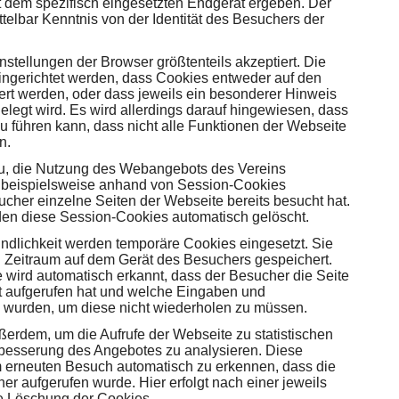
 dem spezifisch eingesetzten Endgerät ergeben. Der
ttelbar Kenntnis von der Identität des Besuchers der
tellungen der Browser größtenteils akzeptiert. Die
ingerichtet werden, dass Cookies entweder auf den
ert werden, oder dass jeweils ein besonderer Hinweis
gelegt wird. Es wird allerdings darauf hingewiesen, dass
u führen kann, dass nicht alle Funktionen der Webseite
n.
zu, die Nutzung des Webangebots des Vereins
n beispielsweise anhand von Session-Cookies
cher einzelne Seiten der Webseite bereits besucht hat.
en diese Session-Cookies automatisch gelöscht.
ndlichkeit werden temporäre Cookies eingesetzt. Sie
 Zeitraum auf dem Gerät des Besuchers gespeichert.
wird automatisch erkannt, dass der Besucher die Seite
kt aufgerufen hat und welche Eingaben und
wurden, um diese nicht wiederholen zu müssen.
ßerdem, um die Aufrufe der Webseite zu statistischen
esserung des Angebotes zu analysieren. Diese
m erneuten Besuch automatisch zu erkennen, dass die
r aufgerufen wurde. Hier erfolgt nach einer jeweils
he Löschung der Cookies.