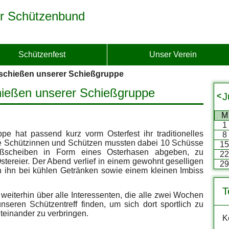
r Schützenbund
Schützenfest
Unser Verein
rschießen unserer Schießgruppe
hießen unserer Schießgruppe
J
<
M
1
pe hat passend kurz vorm Osterfest ihr traditionelles
8
Die Schützinnen und Schützen mussten dabei 10 Schüsse
1
eßscheiben in Form eines Osterhasen abgeben, zu
2
stereier. Der Abend verlief in einem gewohnt geselligen
2
hn bei kühlen Getränken sowie einem kleinen Imbiss
T
 weiterhin über alle Interessenten, die alle zwei Wochen
eren Schützentreff finden, um sich dort sportlich zu
einander zu verbringen.
K